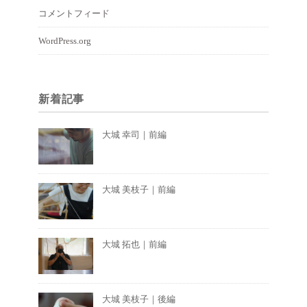
コメントフィード
WordPress.org
新着記事
大城 幸司｜前編
大城 美枝子｜前編
大城 拓也｜前編
大城 美枝子｜後編