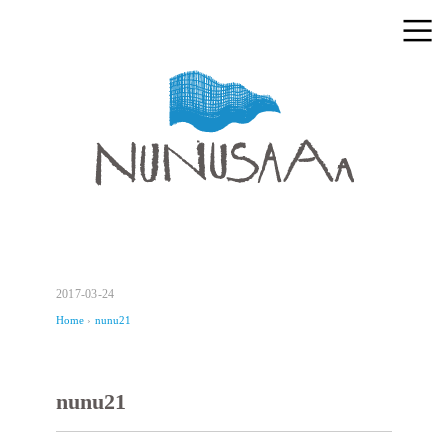
2017-03-24
Home
›
nunu21
nunu21