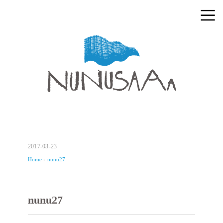
2017-03-23
Home
›
nunu27
nunu27