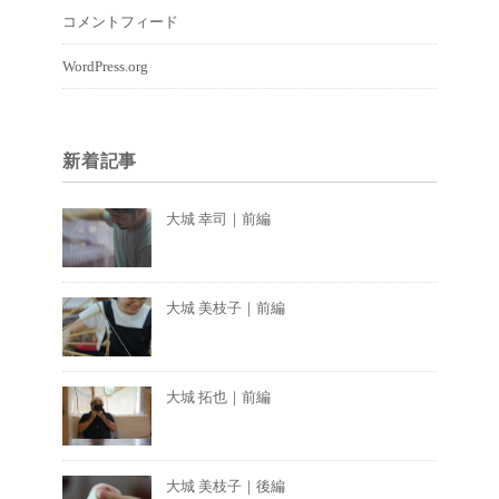
コメントフィード
WordPress.org
新着記事
大城 幸司｜前編
大城 美枝子｜前編
大城 拓也｜前編
大城 美枝子｜後編