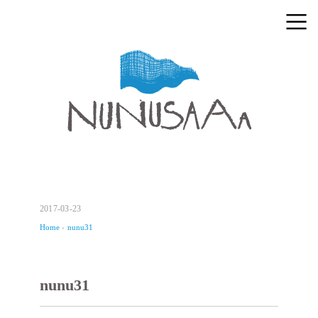
2017-03-23
Home
›
nunu31
nunu31