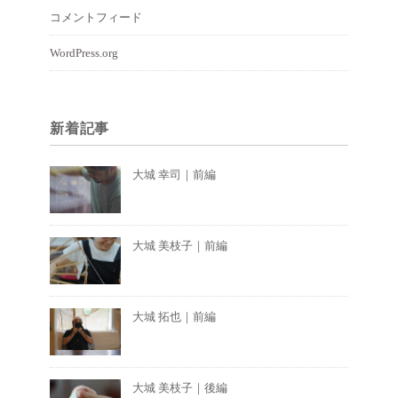
コメントフィード
WordPress.org
新着記事
大城 幸司｜前編
大城 美枝子｜前編
大城 拓也｜前編
大城 美枝子｜後編