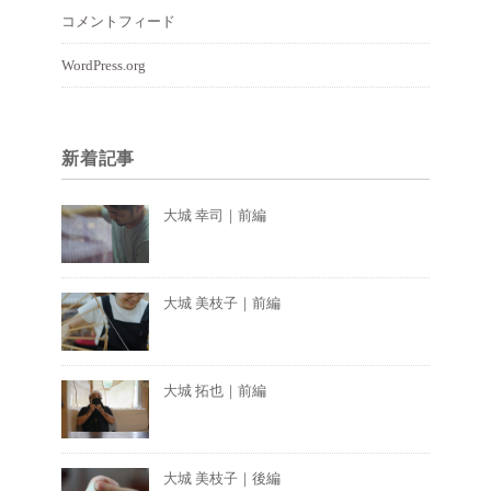
コメントフィード
WordPress.org
新着記事
大城 幸司｜前編
大城 美枝子｜前編
大城 拓也｜前編
大城 美枝子｜後編