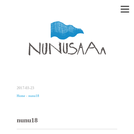
2017-03-23
Home
›
nunu18
nunu18