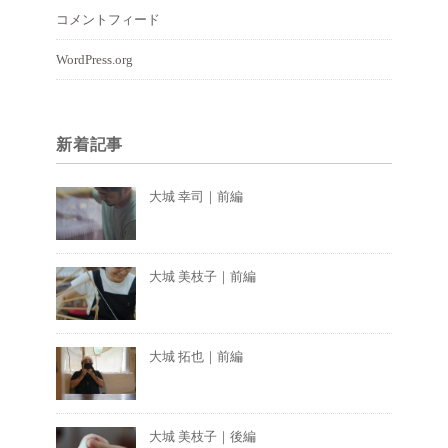
コメントフィード
WordPress.org
新着記事
大城 幸司｜前編
大城 美枝子｜前編
大城 拓也｜前編
大城 美枝子｜後編