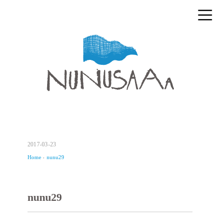
2017-03-23
Home
›
nunu29
nunu29